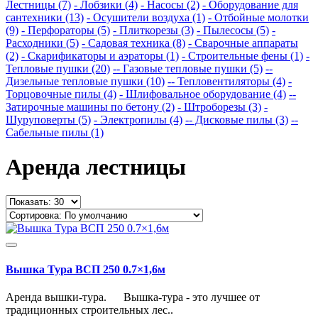
Лестницы (7)
- Лобзики (4)
- Насосы (2)
- Оборудование для
сантехники (13)
- Осушители воздуха (1)
- Отбойные молотки
(9)
- Перфораторы (5)
- Плиткорезы (3)
- Пылесосы (5)
-
Расходники (5)
- Садовая техника (8)
- Сварочные аппараты
(2)
- Скарификаторы и аэраторы (1)
- Строительные фены (1)
-
Тепловые пушки (20)
-- Газовые тепловые пушки (5)
--
Дизельные тепловые пушки (10)
-- Тепловентиляторы (4)
-
Торцовочные пилы (4)
- Шлифовальное оборудование (4)
--
Затирочные машины по бетону (2)
- Штроборезы (3)
-
Шуруповерты (5)
- Электропилы (4)
-- Дисковые пилы (3)
--
Сабельные пилы (1)
Аренда лестницы
Вышка Тура ВСП 250 0.7×1,6м
Аренда вышки-тура. Вышка-тура - это лучшее от
традиционных строительных лес..