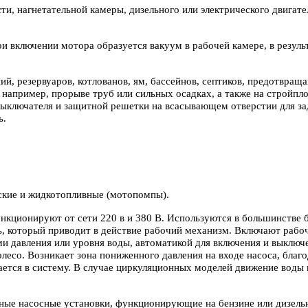
ти, нагнетательной камеры, дизельного или электрического двигат
и включении мотора образуется вакуум в рабочей камере, в результ
, резервуаров, котлованов, ям, бассейнов, септиков, предотвращаю
пример, прорыве труб или сильных осадках, а также на стройплощ
 выключателя и защитной решетки на всасывающем отверстии для з
ь.
еские и жидкотопливные (мотопомпы).
ункционируют от сети 220 в и 380 В. Используются в большинстве
ь, который приводит в действие рабочий механизм. Включают рабо
и давления или уровня воды, автоматикой для включения и выключе
лесо. Возникает зона пониженного давления на входе насоса, благо
ется в систему. В случае циркуляционных моделей движение воды 
ные насосные установки, функционирующие на бензине или дизель