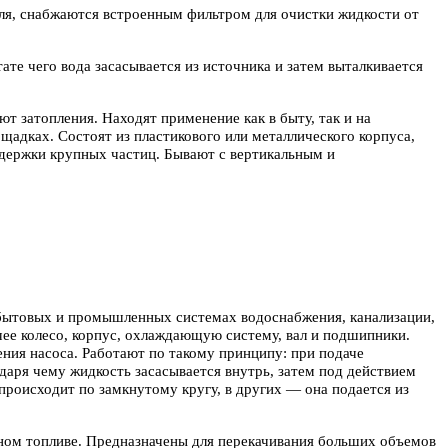
еля, снабжаются встроенным фильтром для очистки жидкости от
ате чего вода засасывается из источника и затем выталкивается
т затопления. Находят применение как в быту, так и на
адках. Состоят из пластикового или металлического корпуса,
адержки крупных частиц. Бывают с вертикальным и
 бытовых и промышленных системах водоснабжения, канализации,
чее колесо, корпус, охлаждающую систему, вал и подшипники.
ния насоса. Работают по такому принципу: при подаче
даря чему жидкость засасывается внутрь, затем под действием
происходит по замкнутому кругу, в других — она подается из
ном топливе. Предназначены для перекачивания больших объемов