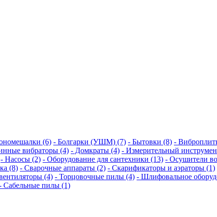
тономешалки (6)
- Болгарки (УШМ) (7)
- Бытовки (8)
- Виброплит
бинные вибраторы (4)
- Домкраты (4)
- Измерительный инструмент
- Насосы (2)
- Оборудование для сантехники (13)
- Осушители во
ка (8)
- Сварочные аппараты (2)
- Скарификаторы и аэраторы (1)
овентиляторы (4)
- Торцовочные пилы (4)
- Шлифовальное оборуд
-- Сабельные пилы (1)