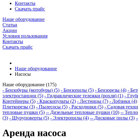
Контакты
Скачать прайс
Наше оборудование
Статьи
Акции
Условия пользования
Контакты
Скачать прайс
Наше оборудование
Насосы
Наше оборудование (175)
- Бензобуры (мотобуры) (5)
- Бензопилы (5)
- Бензорезы (4)
- Бе
электростанции (5)
- Гидравлические тележки (рохля) (1)
- Глу
Контейнеры (5)
- Краскопульты (2)
- Лестницы (7)
- Лобзики (4)
Плиткорезы (3)
- Пылесосы (5)
- Расходники (5)
- Садовая техни
тепловые пушки (5)
-- Дизельные тепловые пушки (10)
-- Тепл
(3)
- Шуруповерты (5)
- Электропилы (4)
-- Дисковые пилы (3)
Аренда насоса