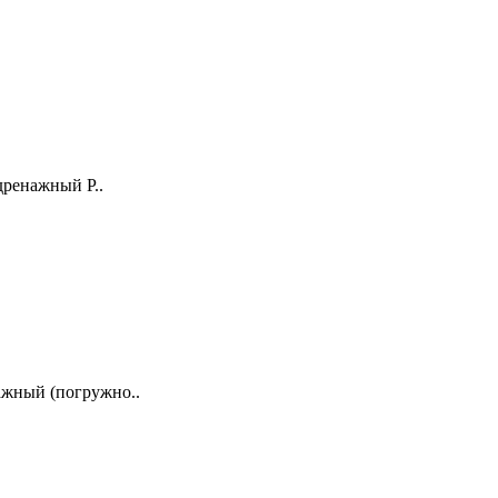
енажный P..
жный (погружно..