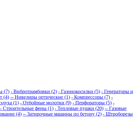
ы (7)
- Вибротрамбовки (2)
- Газонокосилки (5)
- Генераторы и
 (4)
-- Нивелиры оптические (1)
- Компрессоры (7)
-
здуха (1)
- Отбойные молотки (9)
- Перфораторы (5)
-
- Строительные фены (1)
- Тепловые пушки (20)
-- Газовые
ование (4)
-- Затирочные машины по бетону (2)
- Штроборезы