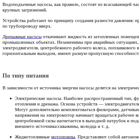
Водоподъемные насосы, как правило, состоят из всасывающей час
крупных загрязнений.
Устройства работают по принципу создания разности давления: пр
по трубопроводу вверх.
Дренажные насосы
откачивают жидкость из затопленных помещений
промышленных объектах. Незаменимы при аварийных ситуациях, на
электродвигателя, центробежного рабочего колеса, поплавкового
горизонтальным выходом, имеют разную пропускную способност
По типу питания
В зависимости от источника энергии насосы делятся на электрич
Электрические насосы. Наиболее распространенный тип, ф
отопления и дренажа. Основа устройств — электродвигател
Могут дополнительно комплектоваться фильтрами, датчикам
напряжения на электромотор начинает вращаться рабочее ко
центробежной силы нагнетается в выходной патрубок и пода
внешнего источника:скважины, колодца и т. д.
Жидкотопливные
мотопомпы
. Представляют собой автоном