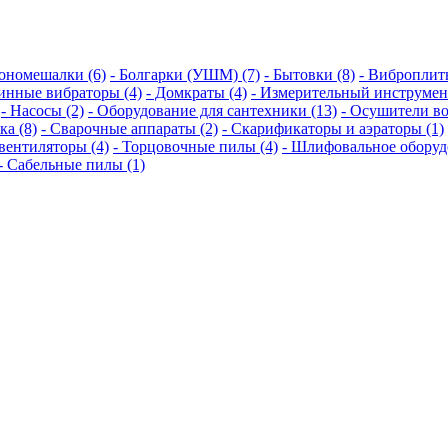
тономешалки (6)
- Болгарки (УШМ) (7)
- Бытовки (8)
- Виброплит
бинные вибраторы (4)
- Домкраты (4)
- Измерительный инструмент
- Насосы (2)
- Оборудование для сантехники (13)
- Осушители во
ка (8)
- Сварочные аппараты (2)
- Скарификаторы и аэраторы (1)
овентиляторы (4)
- Торцовочные пилы (4)
- Шлифовальное оборуд
-- Сабельные пилы (1)