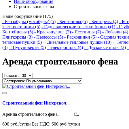
Наше оборудование
Строительные фены
Наше оборудование (175)
- Бензобуры (мотобуры) (5)
- Бензопилы (5)
- Бензорезы (4)
- Бе
электростанции (5)
- Гидравлические тележки (рохля) (1)
- Глу
Контейнеры (5)
- Краскопульты (2)
- Лестницы (7)
- Лобзики (4)
Плиткорезы (3)
- Пылесосы (5)
- Расходники (5)
- Садовая техни
тепловые пушки (5)
-- Дизельные тепловые пушки (10)
-- Тепл
(3)
- Шуруповерты (5)
- Электропилы (4)
-- Дисковые пилы (3)
Аренда строительного фена
Строительный фен Интерскол...
Аренда строительного фена. С..
600 руб./сутки
Без НДС: 600 руб./сутки