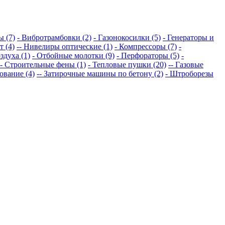
ы (7)
- Вибротрамбовки (2)
- Газонокосилки (5)
- Генераторы и
 (4)
-- Нивелиры оптические (1)
- Компрессоры (7)
-
здуха (1)
- Отбойные молотки (9)
- Перфораторы (5)
-
- Строительные фены (1)
- Тепловые пушки (20)
-- Газовые
ование (4)
-- Затирочные машины по бетону (2)
- Штроборезы