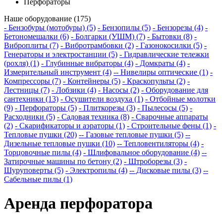
Перфораторы
Наше оборудование (175)
- Бензобуры (мотобуры) (5)
- Бензопилы (5)
- Бензорезы (4)
-
Бетономешалки (6)
- Болгарки (УШМ) (7)
- Бытовки (8)
-
Виброплиты (7)
- Вибротрамбовки (2)
- Газонокосилки (5)
-
Генераторы и электростанции (5)
- Гидравлические тележки
(рохля) (1)
- Глубинные вибраторы (4)
- Домкраты (4)
-
Измерительный инструмент (4)
-- Нивелиры оптические (1)
-
Компрессоры (7)
- Контейнеры (5)
- Краскопульты (2)
-
Лестницы (7)
- Лобзики (4)
- Насосы (2)
- Оборудование для
сантехники (13)
- Осушители воздуха (1)
- Отбойные молотки
(9)
- Перфораторы (5)
- Плиткорезы (3)
- Пылесосы (5)
-
Расходники (5)
- Садовая техника (8)
- Сварочные аппараты
(2)
- Скарификаторы и аэраторы (1)
- Строительные фены (1)
-
Тепловые пушки (20)
-- Газовые тепловые пушки (5)
--
Дизельные тепловые пушки (10)
-- Тепловентиляторы (4)
-
Торцовочные пилы (4)
- Шлифовальное оборудование (4)
--
Затирочные машины по бетону (2)
- Штроборезы (3)
-
Шуруповерты (5)
- Электропилы (4)
-- Дисковые пилы (3)
--
Сабельные пилы (1)
Аренда перфоратора