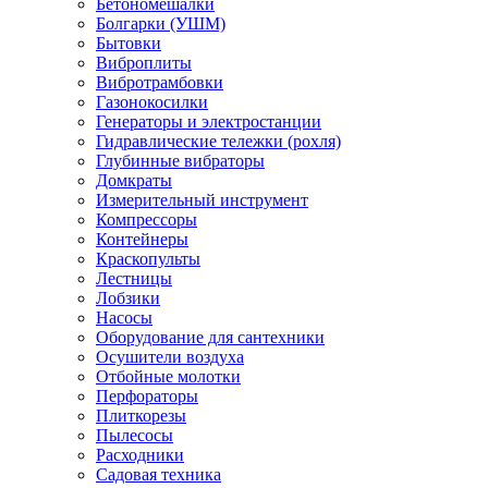
Бетономешалки
Болгарки (УШМ)
Бытовки
Виброплиты
Вибротрамбовки
Газонокосилки
Генераторы и электростанции
Гидравлические тележки (рохля)
Глубинные вибраторы
Домкраты
Измерительный инструмент
Компрессоры
Контейнеры
Краскопульты
Лестницы
Лобзики
Насосы
Оборудование для сантехники
Осушители воздуха
Отбойные молотки
Перфораторы
Плиткорезы
Пылесосы
Расходники
Садовая техника