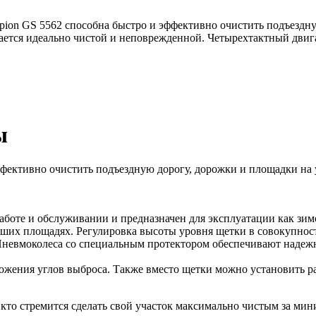
GS 5562 способна быстро и эффективно очистить подъездную 
остается идеально чистой и неповрежденной. Четырехтактный дв
шины
ективно очистить подъездную дорогу, дорожки и площадки на уча
те и обслуживании и предназначен для эксплуатации как зимой,
ольших площадях. Регулировка высоты уровня щетки в совокупно
. Пневмоколеса со специальным протектором обеспечивают надеж
ложения углов выброса. Также вместо щетки можно установить р
кто стремится сделать свой участок максимально чистым за мин