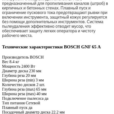
предназначенный для пропиливания каналов (штроб) в
кирпичных и бетонных стенах. Плавный пуск и
ограничение пускового тока предотвращают рывки при
включении инструмента, защитный кожух регулируется
без помощи дополнительных инструментов. Система
пылеудаления эффективно отводит мусор, что
обеспечивает защиту легких оператора и чистоту
рабочего места.
Технические характеристики BOSCH GNF 65 A
Производитель
BOSCH
Вес
8.4 кг
Мощность
2400 Вт
Диаметр диска
230 мм
Глубина реза
20 мм
Ширина реза (min)
3 мм
Количество дисков
2 шт.
Глубина реза (max)
65 мм
Ширина реза (max)
40 мм
Подключение пылесоса
да
Тип питания
Сетевой
Плавный пуск
да
Посадочный диаметр диска
22.2 мм