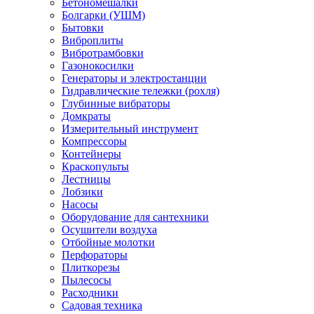
Бетономешалки
Болгарки (УШМ)
Бытовки
Виброплиты
Вибротрамбовки
Газонокосилки
Генераторы и электростанции
Гидравлические тележки (рохля)
Глубинные вибраторы
Домкраты
Измерительный инструмент
Компрессоры
Контейнеры
Краскопульты
Лестницы
Лобзики
Насосы
Оборудование для сантехники
Осушители воздуха
Отбойные молотки
Перфораторы
Плиткорезы
Пылесосы
Расходники
Садовая техника