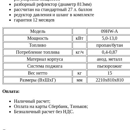
разборный рефлектор (диаметр 813мм)
рассчитан на стандартный 27 л. баллон
редуктор давления и шланг в комплекте
гарантия 12 месяцев
Модель
09HW-A
Мощность
кВт
5,0-13,0
Топливо
пропан/бутан
Потребление топлива
кг/ч
0,4-0,87
Материал корпуса
анод. металл
Система поджига
пьезорозжиг
Вес нетто
кг
15
Размеры (ВхШхГ)
мм
2210х810х810
Оплата:
Наличный расчет;
Оплата на карты Сбербанк, Тиньков;
Безналичный расчет без НДС.